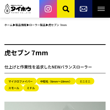
ホーム
製品情報
ローラー製品
虎セブン 7mm
虎セブン 7mm
仕上げと作業性を追求したNEWバランスローラー
マイクロファイバー
中短毛〈6mm～10mm〉
ミニミニ
スモール
ミドル