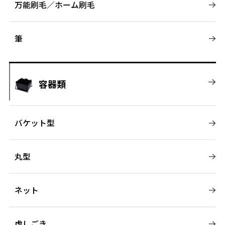
万能刷毛／ホーム刷毛
筆
容器類
バケット型
丸型
ネット
虎しごき