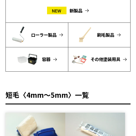
新製品
NEW
ローラー製品
刷毛製品
容器
その他塗装用具
短毛〈4mm～5mm〉一覧