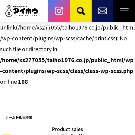
Warning
:
unlink(/home/xs277055/taiho1976.co.jp/public_html
/wp-content/plugins/wp-scss/cache/print.css): No
such file or directory in
/home/xs277055/taiho1976.co.jp/public_html/wp
-content/plugins/wp-scss/class/class-wp-scss.php
on line
108
ホーム
販売事業
Product sales