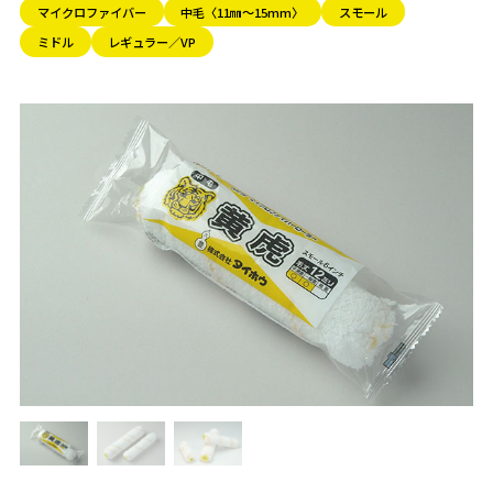
マイクロファイバー
中毛〈11㎜～15mm〉
スモール
ミドル
レギュラー／VP