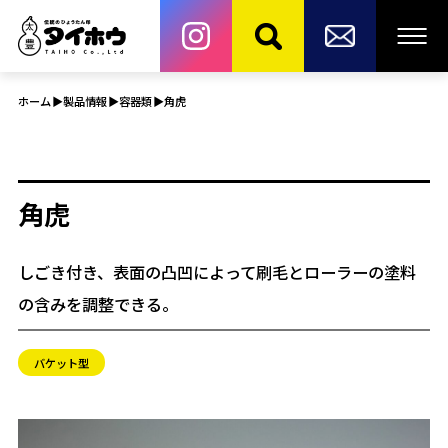
ホーム
製品情報
容器類
角虎
角虎
しごき付き、表面の凸凹によって刷毛とローラーの塗料
の含みを調整できる。
バケット型