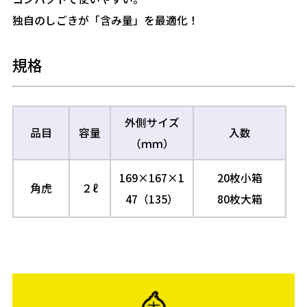
独自のしごきが「含み量」を最適化！
規格
外側サイズ
品目
容量
入数
（ｍｍ）
169×167×1
20枚小箱
角虎
２ℓ
47（135）
80枚大箱