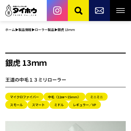
ホーム
製品情報
ローラー製品
銀虎 13ｍｍ
銀虎 13ｍｍ
王道の中毛１３ミリローラー
マイクロファイバー
中毛〈11㎜～15mm〉
ミニミニ
スモール
スマート
ミドル
レギュラー／VP