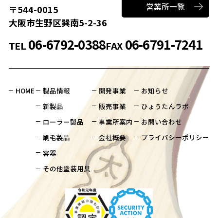
営業所一覧
〒544-0015
大阪市生野区巽南5-2-36
06-6792-0388
06-6791-7241
TEL
FAX
HOME
製品情報
開発事業
お知らせ
新製品
販売事業
ひょうたんラボ
ローラー製品
事業所案内
お問い合わせ
刷毛製品
会社概要
プライバシーポリシー
容器
その他塗装用具