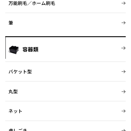
万能刷毛／ホーム刷毛
筆
容器類
バケット型
丸型
ネット
虎しごき