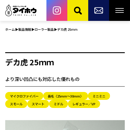
ホーム
製品情報
ローラー製品
デカ虎 25ｍｍ
デカ虎 25ｍｍ
より深い凹凸にも対応した優れもの
マイクロファイバー
長毛〈25mm～30mm〉
ミニミニ
スモール
スマート
ミドル
レギュラー／VP