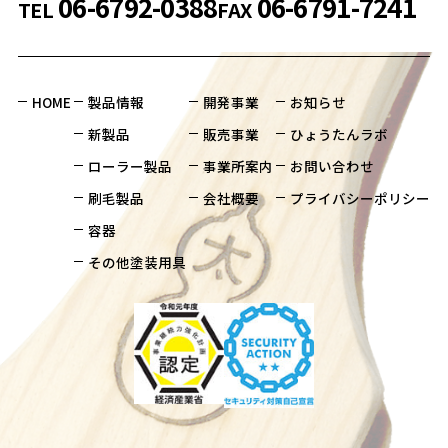
06-6792-0388
06-6791-7241
TEL
FAX
HOME
製品情報
開発事業
お知らせ
新製品
販売事業
ひょうたんラボ
ローラー製品
事業所案内
お問い合わせ
刷毛製品
会社概要
プライバシーポリシー
容器
その他塗装用具